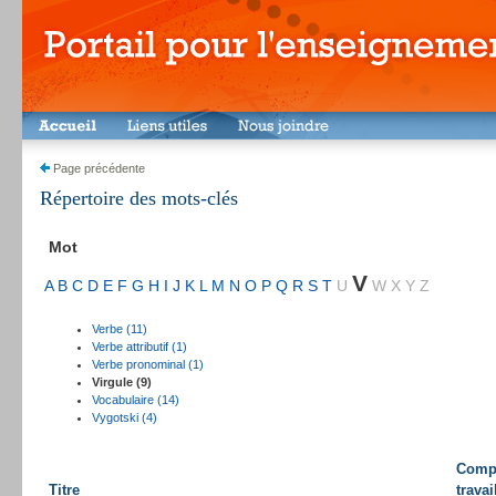
Page précédente
Répertoire des mots-clés
Mot
V
A
B
C
D
E
F
G
H
I
J
K
L
M
N
O
P
Q
R
S
T
U
W
X
Y
Z
Verbe (11)
Verbe attributif (1)
Verbe pronominal (1)
Virgule (9)
Vocabulaire (14)
Vygotski (4)
Comp
Titre
travai