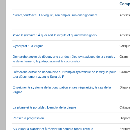
Comp
Correspondance
: La virgule, son emploi, son enseignement
Articles
Vivre le primaire
: À quoi sert la virgule et quand l'enseigner?
Articles
Cyberprof : La virgule
Critiqu
Démarche active de découverte sur des rôles syntaxiques de la virgule :
Gramm
le détachement, la juxtaposition et la coordination
Démarche active de découverte sur l'emploi syntaxique de la virgule pour
Gramm
tout détachement avant le Sujet de P
Enseigner le système de la ponctuation et ses régularités, le cas de la
Diapor
virgule
La plume et le portable : L'emploi de la virgule
Critiqu
Penser la progression
Diapor
SD visant à planifier et à rédiger un compte rendu critique
Écritur