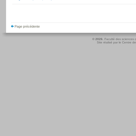
Page précédente
© 2026.
Faculté des sciences d
Site réalisé par le
Centre de