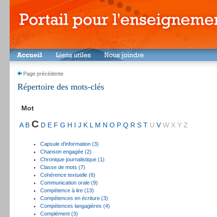
Page précédente
Répertoire des mots-clés
Mot
C
A
B
D
E
F
G
H
I
J
K
L
M
N
O
P
Q
R
S
T
U
V
W
X
Y
Z
Capsule d’information (3)
Chanson engagée (2)
Chronique journalistique (1)
Classe de mots (7)
Cohérence textuelle (6)
Communication orale (9)
Compétence à lire (13)
Compétences en écriture (3)
Compétences langagières (4)
Complément (3)