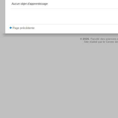
Aucun objet d'apprentissage
Page précédente
© 2026.
Faculté des sciences d
Site réalisé par le
Centre de