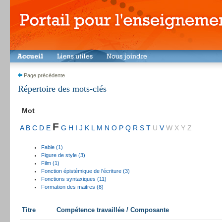
Page précédente
Répertoire des mots-clés
Mot
F
A
B
C
D
E
G
H
I
J
K
L
M
N
O
P
Q
R
S
T
U
V
W
X
Y
Z
Fable (1)
Figure de style (3)
Film (1)
Fonction épistémique de l'écriture (3)
Fonctions syntaxiques (11)
Formation des maitres (8)
Titre
Compétence travaillée / Composante