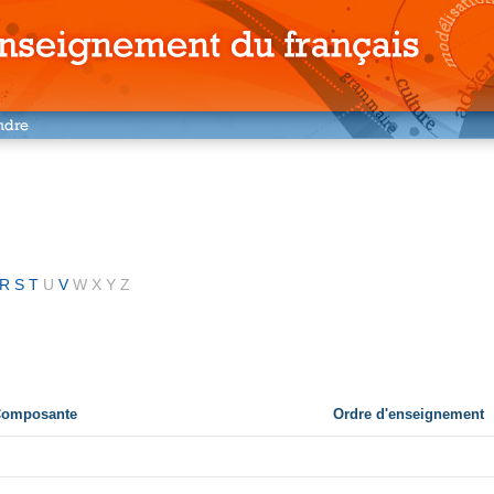
R
S
T
U
V
W
X
Y
Z
 Composante
Ordre d'enseignement