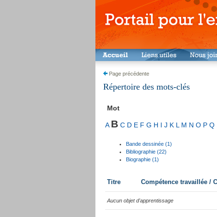
Page précédente
Répertoire des mots-clés
Mot
B
A
C
D
E
F
G
H
I
J
K
L
M
N
O
P
Q
Bande dessinée (1)
Bibliographie (22)
Biographie (1)
Titre
Compétence travaillée /
Aucun objet d'apprentissage