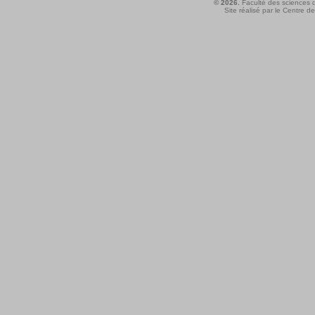
© 2026.
Faculté des sciences d
Site réalisé par le
Centre de