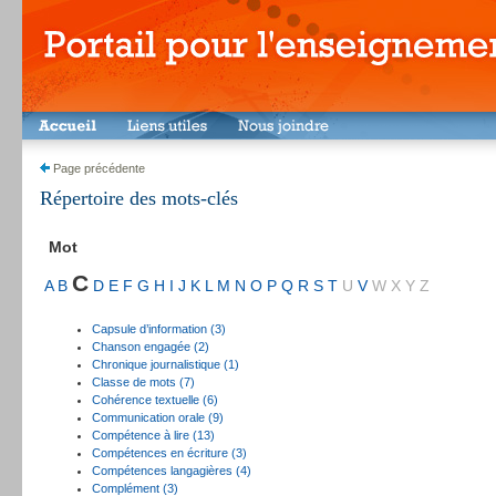
Page précédente
Répertoire des mots-clés
Mot
C
A
B
D
E
F
G
H
I
J
K
L
M
N
O
P
Q
R
S
T
U
V
W
X
Y
Z
Capsule d’information (3)
Chanson engagée (2)
Chronique journalistique (1)
Classe de mots (7)
Cohérence textuelle (6)
Communication orale (9)
Compétence à lire (13)
Compétences en écriture (3)
Compétences langagières (4)
Complément (3)