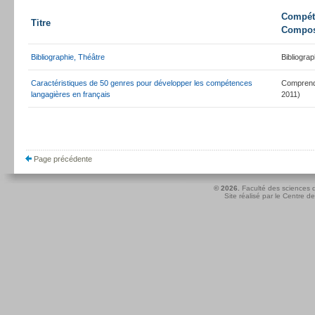
Compéte
Titre
Compos
Bibliographie, Théâtre
Bibliograp
Caractéristiques de 50 genres pour développer les compétences
Comprend
langagières en français
2011)
Page précédente
© 2026.
Faculté des sciences d
Site réalisé par le
Centre de