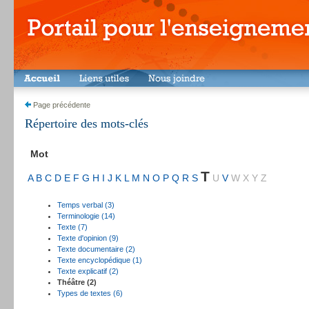
Page précédente
Répertoire des mots-clés
Mot
T
A
B
C
D
E
F
G
H
I
J
K
L
M
N
O
P
Q
R
S
U
V
W
X
Y
Z
Temps verbal (3)
Terminologie (14)
Texte (7)
Texte d'opinion (9)
Texte documentaire (2)
Texte encyclopédique (1)
Texte explicatif (2)
Théâtre (2)
Types de textes (6)