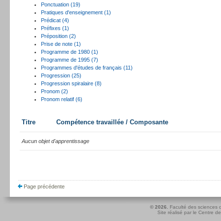
Ponctuation (19)
Pratiques d'enseignement (1)
Prédicat (4)
Préfixes (1)
Préposition (2)
Prise de note (1)
Programme de 1980 (1)
Programme de 1995 (7)
Programmes d'études de français (11)
Progression (25)
Progression spiralaire (8)
Pronom (2)
Pronom relatif (6)
Titre
Compétence travaillée / Composante
Aucun objet d'apprentissage
Page précédente
© 2026.
Faculté des sciences d
Site réalisé par le
Centre de