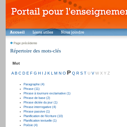
Page précédente
Répertoire des mots-clés
Mot
P
A
B
C
D
E
F
G
H
I
J
K
L
M
N
O
Q
R
S
T
U
V
W
X
Y
Z
Paragraphe (4)
Phrase (11)
Phrase à tournure exclamative (1)
Phrase de base (2)
Phrase dictée du jour (1)
Phrase interrogative (4)
Phrase passive (1)
Planification de l'écriture (10)
Planification textuelle (1)
Poésie (4)