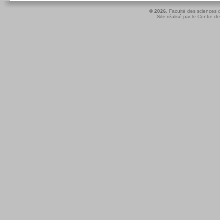
© 2026.
Faculté des sciences d
Site réalisé par le
Centre de