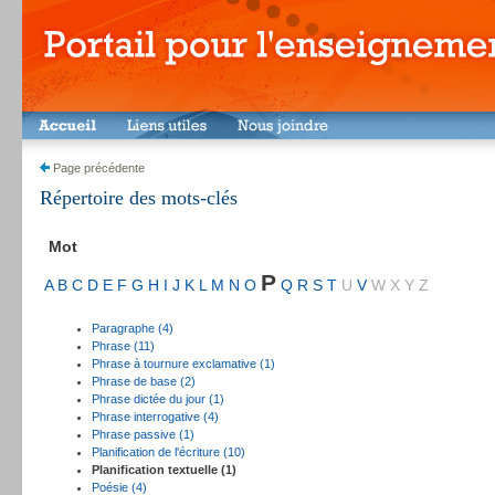
Page précédente
Répertoire des mots-clés
Mot
P
A
B
C
D
E
F
G
H
I
J
K
L
M
N
O
Q
R
S
T
U
V
W
X
Y
Z
Paragraphe (4)
Phrase (11)
Phrase à tournure exclamative (1)
Phrase de base (2)
Phrase dictée du jour (1)
Phrase interrogative (4)
Phrase passive (1)
Planification de l'écriture (10)
Planification textuelle (1)
Poésie (4)