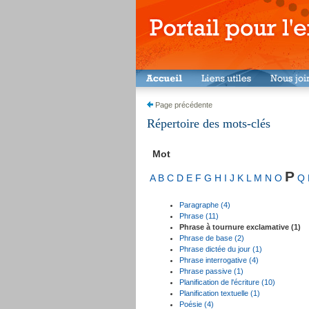
Page précédente
Répertoire des mots-clés
Mot
P
A
B
C
D
E
F
G
H
I
J
K
L
M
N
O
Q
Paragraphe (4)
Phrase (11)
Phrase à tournure exclamative (1)
Phrase de base (2)
Phrase dictée du jour (1)
Phrase interrogative (4)
Phrase passive (1)
Planification de l'écriture (10)
Planification textuelle (1)
Poésie (4)