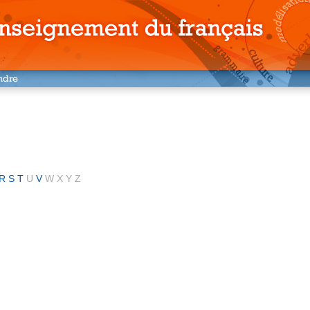
R
S
T
U
V
W
X
Y
Z