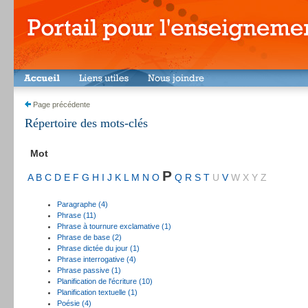
Page précédente
Répertoire des mots-clés
Mot
P
A
B
C
D
E
F
G
H
I
J
K
L
M
N
O
Q
R
S
T
U
V
W
X
Y
Z
Paragraphe (4)
Phrase (11)
Phrase à tournure exclamative (1)
Phrase de base (2)
Phrase dictée du jour (1)
Phrase interrogative (4)
Phrase passive (1)
Planification de l'écriture (10)
Planification textuelle (1)
Poésie (4)