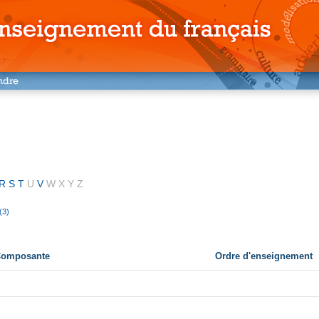
R
S
T
U
V
W
X
Y
Z
(3)
 Composante
Ordre d'enseignement