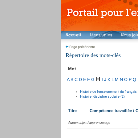
Page précédente
Répertoire des mots-clés
Mot
H
A
B
C
D
E
F
G
I
J
K
L
M
N
O
P
Q
Histoire de l'enseignement du français 
Histoire, discipline scolaire (2)
Titre
Compétence travaillée /
Aucun objet d'apprentissage