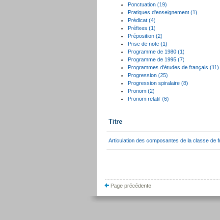
Ponctuation (19)
Pratiques d'enseignement (1)
Prédicat (4)
Préfixes (1)
Préposition (2)
Prise de note (1)
Programme de 1980 (1)
Programme de 1995 (7)
Programmes d'études de français (11)
Progression (25)
Progression spiralaire (8)
Pronom (2)
Pronom relatif (6)
Titre
Articulation des composantes de la classe de f
Page précédente