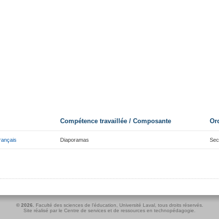
Compétence travaillée / Composante
Or
rançais
Diaporamas
Sec
© 2026.
Faculté des sciences de l'éducation
,
Université Laval
, tous droits réservés.
Site réalisé par le
Centre de services et de ressources en technopédagogie
.