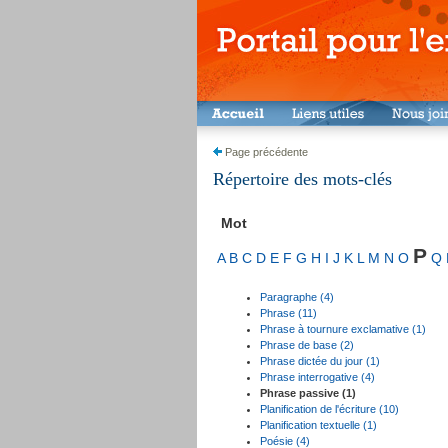
Page précédente
Répertoire des mots-clés
Mot
P
A
B
C
D
E
F
G
H
I
J
K
L
M
N
O
Q
Paragraphe (4)
Phrase (11)
Phrase à tournure exclamative (1)
Phrase de base (2)
Phrase dictée du jour (1)
Phrase interrogative (4)
Phrase passive (1)
Planification de l'écriture (10)
Planification textuelle (1)
Poésie (4)