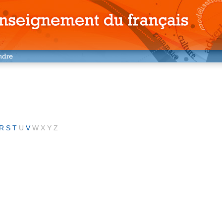
R
S
T
U
V
W
X
Y
Z