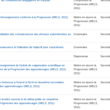
r les compétences langagières en français
Comprendre la
Seconda
Progression
(MELS,
2011)
ion d'enseignement conforme à la Progression (MELS, 2011)
Mettre en œuvre la
Seconda
Progression
(MELS,
2011)
solidation des connaissances des phrases subordonnées au
Grammaire
Seconda
ssance et l'utilisation de l'adjectif pour caractériser.
Grammaire
Seconda
Diaporamas
Seconda
nseignement de l'article de vulgarisation scientifique en
Mettre en œuvre la
Seconda
ions de la Progression des apprentissages (MELS, 2011)
Progression
(MELS,
2011)
l'entrevue à l'oral et à l'écrit en deuxième secondaire,
Mettre en œuvre la
Seconda
 des apprentissages (MELS, 2011)
Progression
(MELS,
2011)
 la lettre ouverte et du débat public en cinquième
Mettre en œuvre la
Seconda
 Progression des apprentissages (MELS, 2011)
Progression
(MELS,
2011)