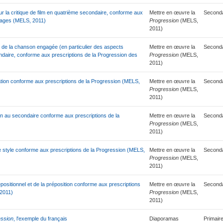
r la critique de film en quatrième secondaire, conforme aux
Mettre en œuvre la
Seconda
ssages (MELS, 2011)
Progression
(MELS,
2011)
t de la chanson engagée (en particulier des aspects
Mettre en œuvre la
Seconda
ndaire, conforme aux prescriptions de la Progression des
Progression
(MELS,
2011)
nation conforme aux prescriptions de la Progression (MELS,
Mettre en œuvre la
Seconda
Progression
(MELS,
2011)
ion au secondaire conforme aux prescriptions de la
Mettre en œuvre la
Seconda
Progression
(MELS,
2011)
de style conforme aux prescriptions de la Progression (MELS,
Mettre en œuvre la
Seconda
Progression
(MELS,
2011)
positionnel et de la préposition conforme aux prescriptions
Mettre en œuvre la
Seconda
 2011)
Progression
(MELS,
2011)
ession
, l'exemple du français
Diaporamas
Primaire