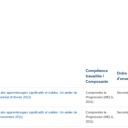
Compétence
Ordre
travaillée /
d'ens
Composante
des apprentissages significatifs et solides.
Un atelier de
Comprendre la
Seconda
tréal (8 février 2012)
Progression
(MELS,
2011)
des apprentissages significatifs et solides.
Un atelier de
Comprendre la
Seconda
(novembre 2011).
Progression
(MELS,
2011)