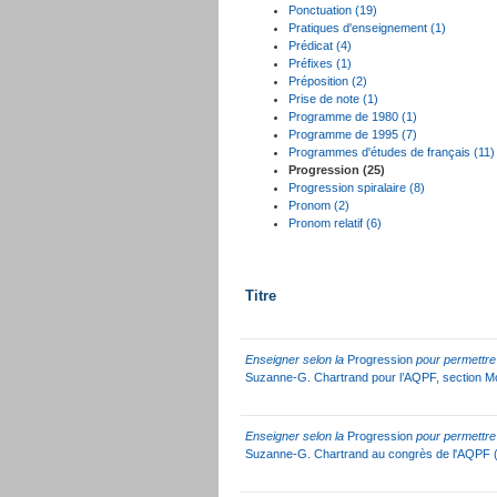
Ponctuation (19)
Pratiques d'enseignement (1)
Prédicat (4)
Préfixes (1)
Préposition (2)
Prise de note (1)
Programme de 1980 (1)
Programme de 1995 (7)
Programmes d'études de français (11)
Progression (25)
Progression spiralaire (8)
Pronom (2)
Pronom relatif (6)
Titre
Enseigner selon la
Progression
pour permettre 
Suzanne-G. Chartrand pour l’AQPF, section Mon
Enseigner selon la
Progression
pour permettre 
Suzanne-G. Chartrand au congrès de l'AQPF 