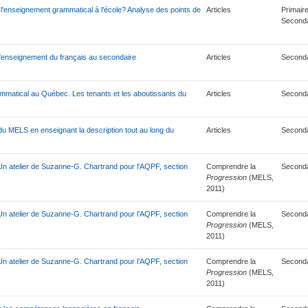
r l'enseignement grammatical à l'école? Analyse des points de
Articles
Primaire
Seconda
l'enseignement du français au secondaire
Articles
Seconda
mmatical au Québec. Les tenants et les aboutissants du
Articles
Seconda
du MELS en enseignant la description tout au long du
Articles
Seconda
Un atelier de Suzanne-G. Chartrand pour l’AQPF, section
Comprendre la
Seconda
Progression
(MELS,
2011)
n atelier de Suzanne-G. Chartrand pour l’AQPF, section
Comprendre la
Seconda
Progression
(MELS,
2011)
n atelier de Suzanne-G. Chartrand pour l’AQPF, section
Comprendre la
Seconda
Progression
(MELS,
2011)