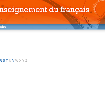
R
S
T
U
V
W
X
Y
Z