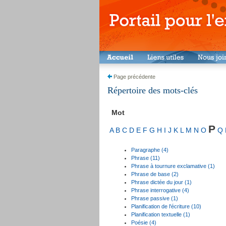
Page précédente
Répertoire des mots-clés
Mot
P
A
B
C
D
E
F
G
H
I
J
K
L
M
N
O
Q
Paragraphe (4)
Phrase (11)
Phrase à tournure exclamative (1)
Phrase de base (2)
Phrase dictée du jour (1)
Phrase interrogative (4)
Phrase passive (1)
Planification de l'écriture (10)
Planification textuelle (1)
Poésie (4)