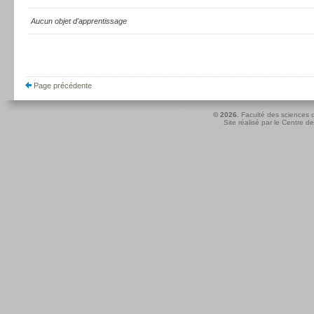
Aucun objet d'apprentissage
Page précédente
© 2026.
Faculté des sciences d
Site réalisé par le
Centre de