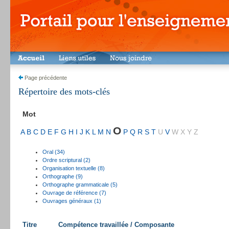
Page précédente
Répertoire des mots-clés
Mot
O
A
B
C
D
E
F
G
H
I
J
K
L
M
N
P
Q
R
S
T
U
V
W
X
Y
Z
Oral (34)
Ordre scriptural (2)
Organisation textuelle (8)
Orthographe (9)
Orthographe grammaticale (5)
Ouvrage de référence (7)
Ouvrages généraux (1)
Titre
Compétence travaillée / Composante