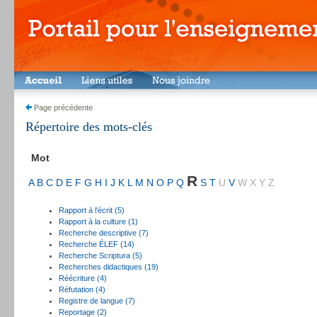
Page précédente
Répertoire des mots-clés
Mot
R
A
B
C
D
E
F
G
H
I
J
K
L
M
N
O
P
Q
S
T
U
V
W
X
Y
Z
Rapport à l'écrit (5)
Rapport à la culture (1)
Recherche descriptive (7)
Recherche ÉLEF (14)
Recherche Scriptura (5)
Recherches didactiques (19)
Réécriture (4)
Réfutation (4)
Registre de langue (7)
Reportage (2)