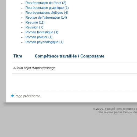
Représentation de l'écrit (2)
Représentation graphique (1)
Représentations d'élèves (4)
Reprise de l'information (14)
Résumé (11)
Révision (7)
Roman fantastique (1)
Roman policier (1)
Roman psychologique (1)
Titre
Compétence travaillée / Composante
Aucun objet d'apprentissage
Page précédente
© 2026.
Faculté des sciences d
Site réalisé par le
Centre de