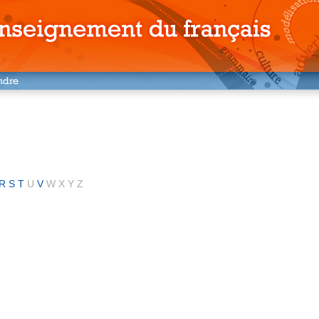
R
S
T
U
V
W
X
Y
Z