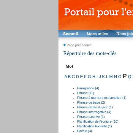
Page précédente
Répertoire des mots-clés
Mot
P
A
B
C
D
E
F
G
H
I
J
K
L
M
N
O
Q
Paragraphe (4)
Phrase (11)
Phrase à tournure exclamative (1)
Phrase de base (2)
Phrase dictée du jour (1)
Phrase interrogative (4)
Phrase passive (1)
Planification de l'écriture (10)
Planification textuelle (1)
Poésie (4)