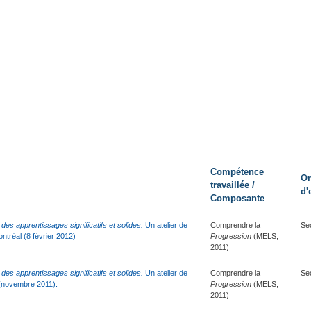
Compétence
Or
travaillée /
d'
Composante
des apprentissages significatifs et solides.
Un atelier de
Comprendre la
Se
tréal (8 février 2012)
Progression
(MELS,
2011)
des apprentissages significatifs et solides.
Un atelier de
Comprendre la
Se
(novembre 2011).
Progression
(MELS,
2011)