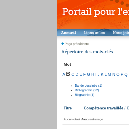
Page précédente
Répertoire des mots-clés
Mot
B
A
C
D
E
F
G
H
I
J
K
L
M
N
O
P
Q
Bande dessinée (1)
Bibliographie (22)
Biographie (1)
Titre
Compétence travaillée /
Aucun objet d'apprentissage