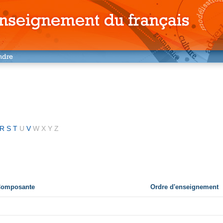
R
S
T
U
V
W
X
Y
Z
 Composante
Ordre d'enseignement