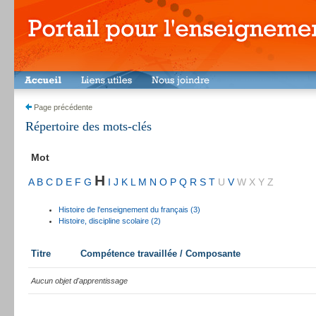
Page précédente
Répertoire des mots-clés
Mot
H
A
B
C
D
E
F
G
I
J
K
L
M
N
O
P
Q
R
S
T
U
V
W
X
Y
Z
Histoire de l'enseignement du français (3)
Histoire, discipline scolaire (2)
Titre
Compétence travaillée / Composante
Aucun objet d'apprentissage