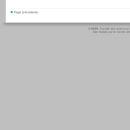
Page précédente
© 2026.
Faculté des sciences d
Site réalisé par le
Centre de