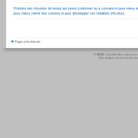
Produire des résumés de textes qui visent à informer ou à convaincre pour mieux 
pour mieux retenir leur contenu et pour développer ses habiletés d'écriture
Page précédente
© 2026.
Faculté des sciences d
Site réalisé par le
Centre de