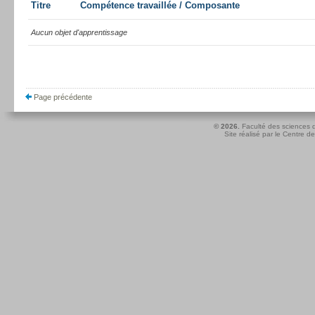
Titre
Compétence travaillée / Composante
Aucun objet d'apprentissage
Page précédente
© 2026.
Faculté des sciences d
Site réalisé par le
Centre de