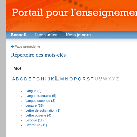
Page précédente
Répertoire des mots-clés
Mot
L
A
B
C
D
E
F
G
H
I
J
K
M
N
O
P
Q
R
S
T
U
V
W
X
Y
Z
Langue (2)
Langue française (5)
Langue seconde (3)
Lecture (39)
Lettre de sollicitation (1)
Lettre ouverte (4)
Lexique (11)
Littérature (11)