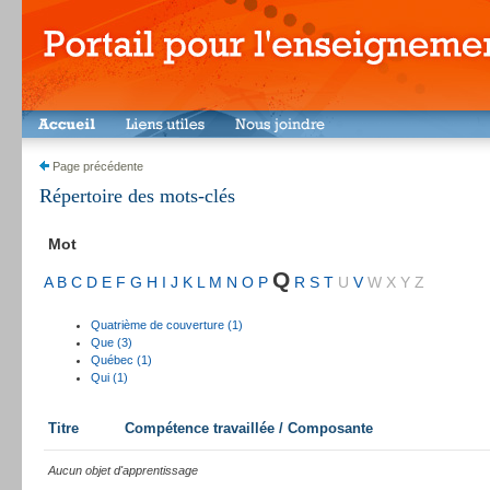
Page précédente
Répertoire des mots-clés
Mot
Q
A
B
C
D
E
F
G
H
I
J
K
L
M
N
O
P
R
S
T
U
V
W
X
Y
Z
Quatrième de couverture (1)
Que (3)
Québec (1)
Qui (1)
Titre
Compétence travaillée / Composante
Aucun objet d'apprentissage