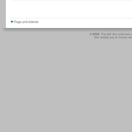
Page précédente
© 2026.
Faculté des sciences d
Site réalisé par le
Centre de