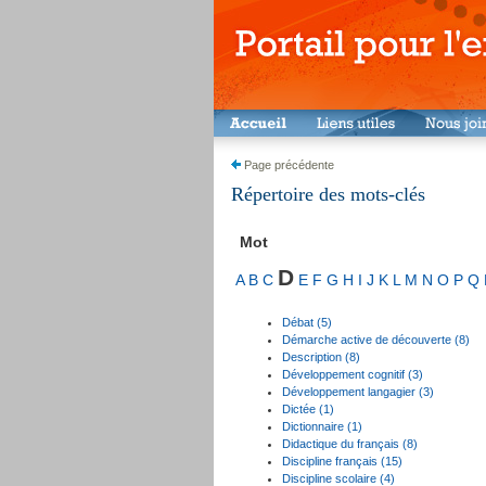
Page précédente
Répertoire des mots-clés
Mot
D
A
B
C
E
F
G
H
I
J
K
L
M
N
O
P
Q
Débat (5)
Démarche active de découverte (8)
Description (8)
Développement cognitif (3)
Développement langagier (3)
Dictée (1)
Dictionnaire (1)
Didactique du français (8)
Discipline français (15)
Discipline scolaire (4)