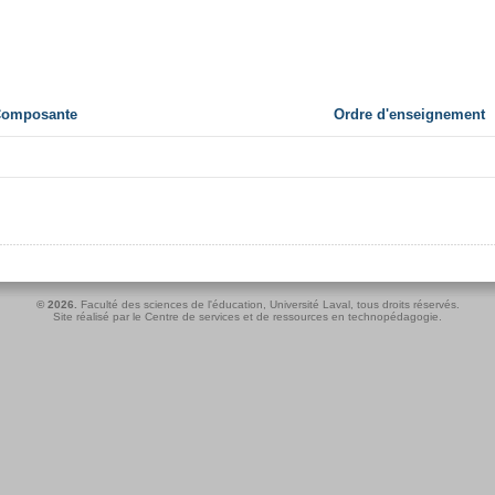
 Composante
Ordre d'enseignement
© 2026.
Faculté des sciences de l'éducation
,
Université Laval
, tous droits réservés.
Site réalisé par le
Centre de services et de ressources en technopédagogie
.