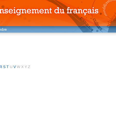
R
S
T
U
V
W
X
Y
Z