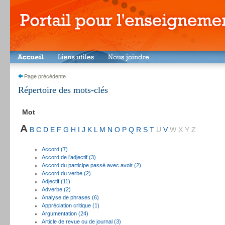
Page précédente
Répertoire des mots-clés
Mot
A
B
C
D
E
F
G
H
I
J
K
L
M
N
O
P
Q
R
S
T
U
V
W
X
Y
Z
Accord (7)
Accord de l’adjectif (3)
Accord du participe passé avec avoir (2)
Accord du verbe (2)
Adjectif (11)
Adverbe (2)
Analyse de phrases (6)
Appréciation critique (1)
Argumentation (24)
Article de revue ou de journal (3)