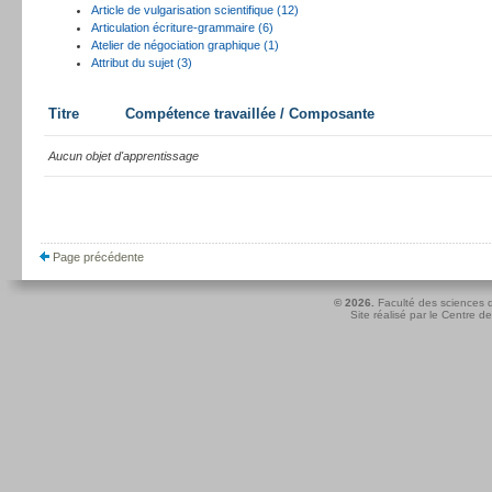
Article de vulgarisation scientifique (12)
Articulation écriture-grammaire (6)
Atelier de négociation graphique (1)
Attribut du sujet (3)
Titre
Compétence travaillée / Composante
Aucun objet d'apprentissage
Page précédente
© 2026.
Faculté des sciences d
Site réalisé par le
Centre de