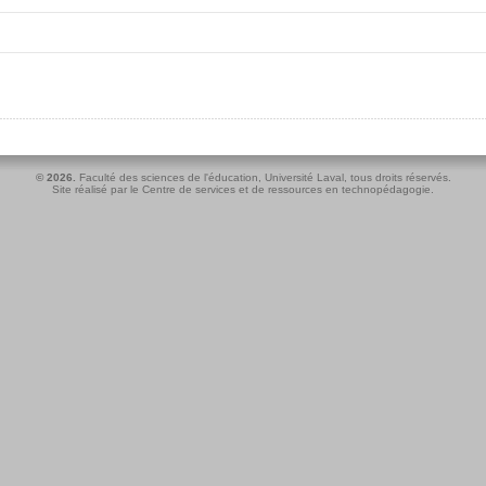
© 2026.
Faculté des sciences de l'éducation
,
Université Laval
, tous droits réservés.
Site réalisé par le
Centre de services et de ressources en technopédagogie
.