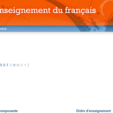
R
S
T
U
V
W
X
Y
Z
 Composante
Ordre d'enseignement