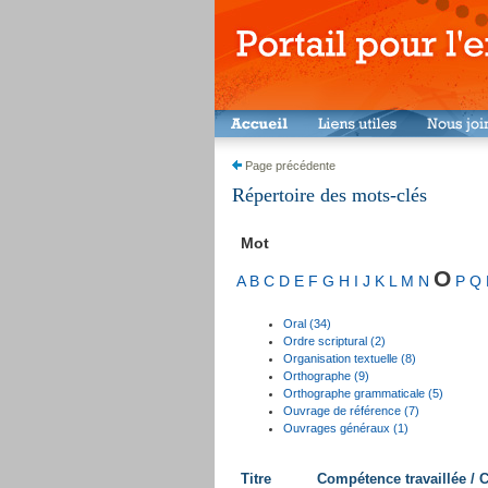
Page précédente
Répertoire des mots-clés
Mot
O
A
B
C
D
E
F
G
H
I
J
K
L
M
N
P
Q
Oral (34)
Ordre scriptural (2)
Organisation textuelle (8)
Orthographe (9)
Orthographe grammaticale (5)
Ouvrage de référence (7)
Ouvrages généraux (1)
Titre
Compétence travaillée /