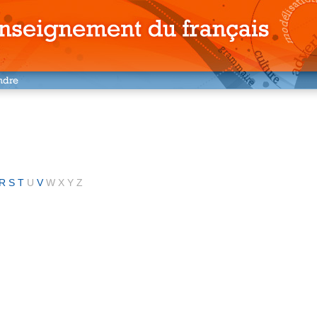
R
S
T
U
V
W
X
Y
Z