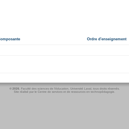
 Composante
Ordre d'enseignement
© 2026.
Faculté des sciences de l'éducation
,
Université Laval
, tous droits réservés.
Site réalisé par le
Centre de services et de ressources en technopédagogie
.