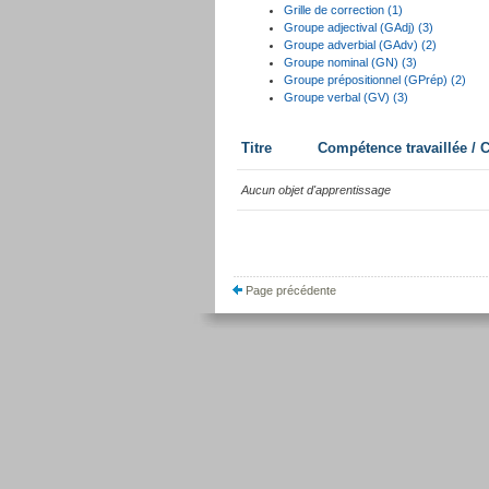
Grille de correction (1)
Groupe adjectival (GAdj) (3)
Groupe adverbial (GAdv) (2)
Groupe nominal (GN) (3)
Groupe prépositionnel (GPrép) (2)
Groupe verbal (GV) (3)
Titre
Compétence travaillée /
Aucun objet d'apprentissage
Page précédente