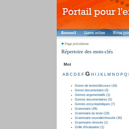
Page précédente
Répertoire des mots-clés
Mot
G
A
B
C
D
E
F
H
I
J
K
L
M
N
O
P
Q
Genre de textes/discours (16)
Genre documentaire (3)
Genres argumentatifs (1)
Genres documentaires (5)
Genres encyclopédiques (7)
Grammaire (48)
Grammaire du texte (19)
Grammaire nouvelle/rénovée (36)
Grammaire rénovée (1)
Grille d'évaluation (1)