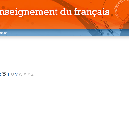
S
R
T
U
V
W
X
Y
Z