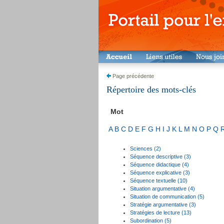
Page précédente
Répertoire des mots-clés
Mot
A
B
C
D
E
F
G
H
I
J
K
L
M
N
O
P
Q
Sciences (2)
Séquence descriptive (3)
Séquence didactique (4)
Séquence explicative (3)
Séquence textuelle (10)
Situation argumentative (4)
Situation de communication (5)
Stratégie argumentative (3)
Stratégies de lecture (13)
Subordination (5)