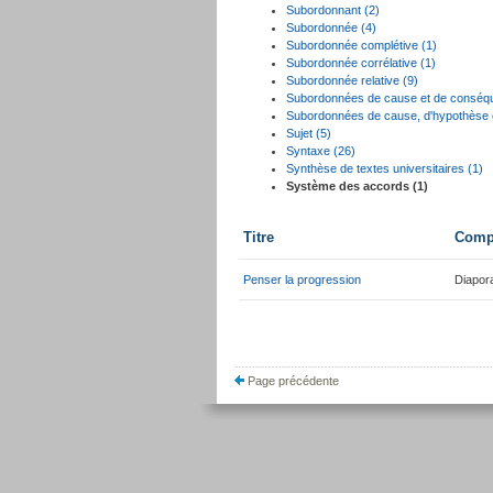
Subordonnant (2)
Subordonnée (4)
Subordonnée complétive (1)
Subordonnée corrélative (1)
Subordonnée relative (9)
Subordonnées de cause et de conséq
Subordonnées de cause, d'hypothèse e
Sujet (5)
Syntaxe (26)
Synthèse de textes universitaires (1)
Système des accords (1)
Titre
Compé
Penser la progression
Diapo
Page précédente