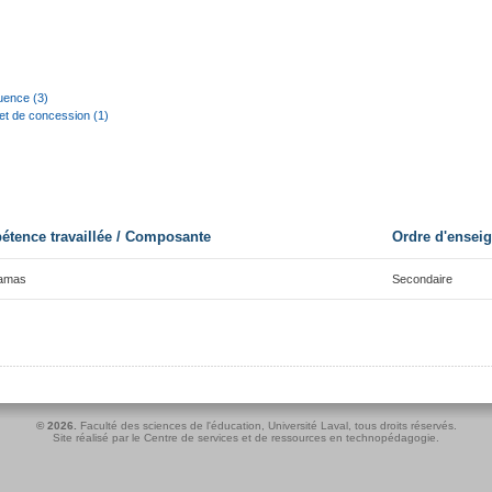
uence (3)
t de concession (1)
tence travaillée / Composante
Ordre d'ensei
ramas
Secondaire
© 2026.
Faculté des sciences de l'éducation
,
Université Laval
, tous droits réservés.
Site réalisé par le
Centre de services et de ressources en technopédagogie
.