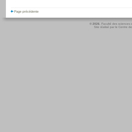
Page précédente
© 2026.
Faculté des sciences d
Site réalisé par le
Centre de