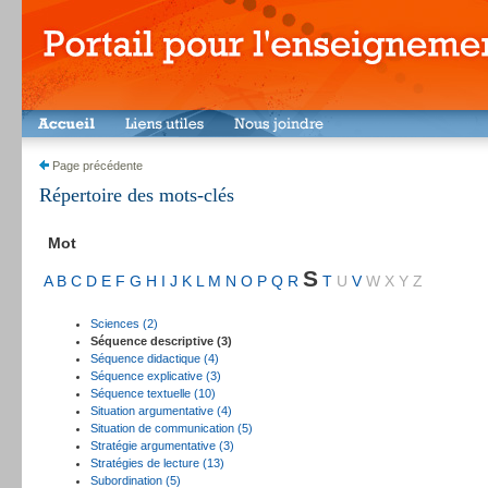
Page précédente
Répertoire des mots-clés
Mot
S
A
B
C
D
E
F
G
H
I
J
K
L
M
N
O
P
Q
R
T
U
V
W
X
Y
Z
Sciences (2)
Séquence descriptive (3)
Séquence didactique (4)
Séquence explicative (3)
Séquence textuelle (10)
Situation argumentative (4)
Situation de communication (5)
Stratégie argumentative (3)
Stratégies de lecture (13)
Subordination (5)