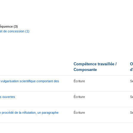
équence (3)
t de concession (1)
Compétence travaillée /
O
Composante
d
e vulgarisation scientifique comportant des
Écriture
S
res ouvertes
Écriture
S
e procédé de la réfutation, un paragraphe
Écriture
S