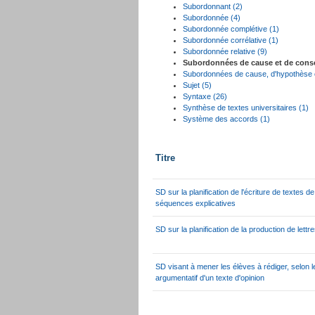
Subordonnant (2)
Subordonnée (4)
Subordonnée complétive (1)
Subordonnée corrélative (1)
Subordonnée relative (9)
Subordonnées de cause et de cons
Subordonnées de cause, d'hypothèse e
Sujet (5)
Syntaxe (26)
Synthèse de textes universitaires (1)
Système des accords (1)
Titre
SD sur la planification de l'écriture de textes d
séquences explicatives
SD sur la planification de la production de lett
SD visant à mener les élèves à rédiger, selon l
argumentatif d'un texte d'opinion