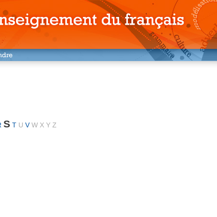
S
R
T
U
V
W
X
Y
Z