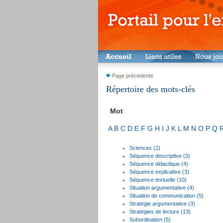
Page précédente
Répertoire des mots-clés
Mot
A
B
C
D
E
F
G
H
I
J
K
L
M
N
O
P
Q
Sciences (2)
Séquence descriptive (3)
Séquence didactique (4)
Séquence explicative (3)
Séquence textuelle (10)
Situation argumentative (4)
Situation de communication (5)
Stratégie argumentative (3)
Stratégies de lecture (13)
Subordination (5)