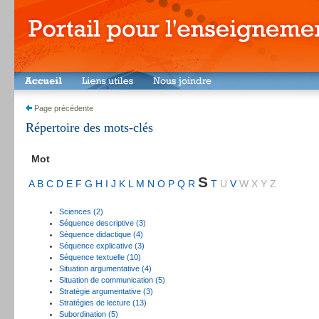
Page précédente
Répertoire des mots-clés
Mot
S
A
B
C
D
E
F
G
H
I
J
K
L
M
N
O
P
Q
R
T
U
V
W
X
Y
Z
Sciences (2)
Séquence descriptive (3)
Séquence didactique (4)
Séquence explicative (3)
Séquence textuelle (10)
Situation argumentative (4)
Situation de communication (5)
Stratégie argumentative (3)
Stratégies de lecture (13)
Subordination (5)