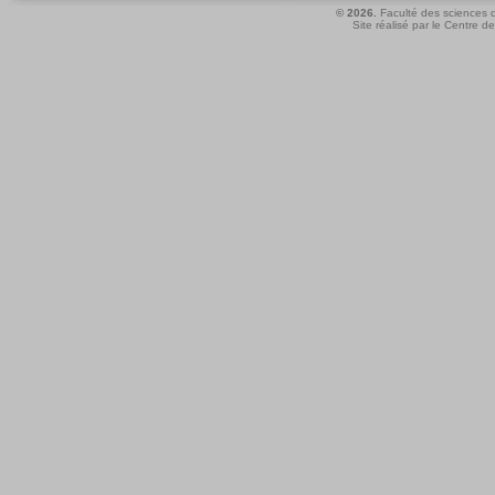
© 2026.
Faculté des sciences d
Site réalisé par le
Centre de